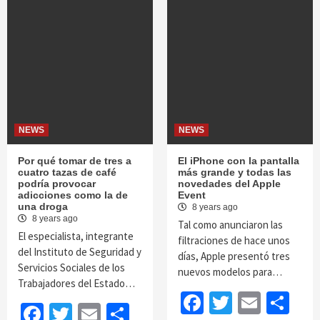
NEWS
NEWS
Por qué tomar de tres a
El iPhone con la pantalla
cuatro tazas de café
más grande y todas las
podría provocar
novedades del Apple
adicciones como la de
Event
una droga
8 years ago
8 years ago
Tal como anunciaron las
El especialista, integrante
filtraciones de hace unos
del Instituto de Seguridad y
días, Apple presentó tres
Servicios Sociales de los
nuevos modelos para…
Trabajadores del Estado…
Facebook
Twitter
Email
Sh
Facebook
Twitter
Email
Share