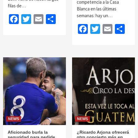
competencia a la Casa
filas de…
Blanca en las últimas
semanas: hay un…
Facebook
Twitter
Email
Share
Facebook
Twitter
Email
Sh
NEWS
NEWS
Aficionado burla la
¿Ricardo Arjona ofrecerá
seguridad para pedirle
otro concierto más en