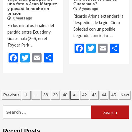
una foto a Jean Márquez
Guatemala?
y pasará la noche en
8 years ago
prisión
Ricardo Arjona extenderá la
8 years ago
despedida de la gira Circo
En los minutos finales del
Soledad con un posible
partido entre Ecuador y
segundo concierto….
Guatemala (2-0), en el
Toyota Park…
Facebook
Twitter
Email
Sh
Facebook
Twitter
Email
Share
Posts
…
41
Previous
1
38
39
40
42
43
44
45
Next
navigation
Search
for:
Recent Posts