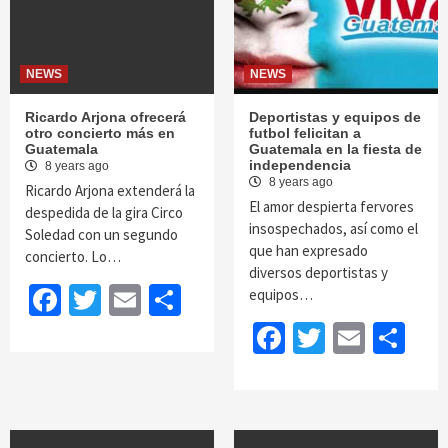
NEWS
NEWS
Ricardo Arjona ofrecerá
Deportistas y equipos de
otro concierto más en
futbol felicitan a
Guatemala
Guatemala en la fiesta de
independencia
8 years ago
8 years ago
Ricardo Arjona extenderá la
El amor despierta fervores
despedida de la gira Circo
insospechados, así como el
Soledad con un segundo
que han expresado
concierto. Lo…
diversos deportistas y
Facebook
Twitter
Email
Share
equipos…
Facebook
Twitter
Email
Sh