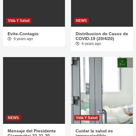
Vida Y Salud
NEWS
Evite-Contagio
Distribucion de Casos de
COVID-19 (20/4/20)
6 years ago
6 years ago
NEWS
Vida Y Salud
Mensaje del Presidente
Cuidar la salud es
Giammattei 22-21-20
imprescindible