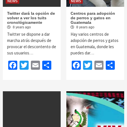
NEWS
NEWS
Twitter dará la opción de
Centros para adopción
volver a ver los tuits
de perros y gatos en
cronológicamente
Guatemala
8 years ago
8 years ago
Twitter se dispone a dar
Hay varios centros de
marcha atrás después de
adopción de perros y gatos
provocar el descontento de
en Guatemala, donde les
sus usuarios…
puedes dar…
Facebook
Twitter
Email
Share
Facebook
Twitter
Email
Sh